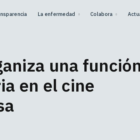
ansparencia
La enfermedad
Colabora
Actu
aniza una funció
ria en el cine
sa